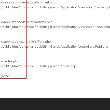
e/sman5bkt/public_html/ppid.sman5bukittinggi.sch.id/application/controller
id/application/views/ppid/content.php
 17
public_html/ppid.sman5bukittinggi.sch.id/application/views/ppid/content.p
ion: view
e/sman5bkt/public_html/ppid.sman5bukittinggi.sch.id/index.php
id/application/views/ppid/index.php
 315
public_html/ppid.sman5bukittinggi.sch.id/application/views/ppid/index.php
ion: require_once
 Error was encountered
d/application/controllers/Ppid.php
public_html/ppid.sman5bukittinggi.sch.id/application/controllers/Ppid.php
ty: Notice
e: Undefined index: articles
me: ppid/index.php
.id/index.php
umber: 158
public_html/ppid.sman5bukittinggi.sch.id/index.php
ace:
re_once
e/sman5bkt/public_html/ppid.sman5bukittinggi.sch.id/application/views/ppi
 158
ion: _error_handler
e/sman5bkt/public_html/ppid.sman5bukittinggi.sch.id/application/controller
 17
ion: view