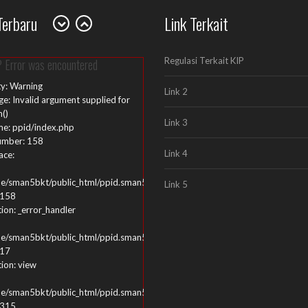
e/sman5bkt/public_html/ppid.sman5bukittinggi.sch.id/index.php
Terbaru
Link Terkait
 315
ion: require_once
Regulasi Terkait KIP
 Error was encountered
ty: Warning
Link 2
e: Invalid argument supplied for
h()
Link 3
me: ppid/index.php
umber: 158
Link 4
ace:
e/sman5bkt/public_html/ppid.sman5bukittinggi.sch.id/application/views/ppi
Link 5
 158
ion: _error_handler
e/sman5bkt/public_html/ppid.sman5bukittinggi.sch.id/application/controller
 17
ion: view
e/sman5bkt/public_html/ppid.sman5bukittinggi.sch.id/index.php
 315