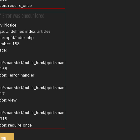
ion: require_once
 Error was encountered
ty: Notice
e: Undefined index: articles
me: ppid/index.php
umber: 158
ace:
e/sman5bkt/public_html/ppid.sman5bukittinggi.sch.id/application/views/ppi
 158
ion: _error_handler
e/sman5bkt/public_html/ppid.sman5bukittinggi.sch.id/application/controller
 17
ion: view
e/sman5bkt/public_html/ppid.sman5bukittinggi.sch.id/index.php
 315
ion: require_once
 Error was encountered
emua