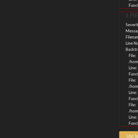
Funct
A PHP
Severi
Messag
Filena
Line N
Backtr
File:
/hom
Line:
Funct
File:
/hom
Line:
Funct
File:
/hom
Line:
Funct
A PHP
Lihat S