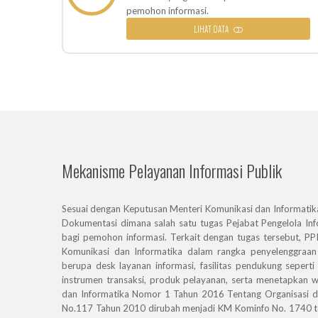
pemohon informasi.
LIHAT DATA
Mekanisme Pelayanan Informasi Publik
A PHP
Sesuai dengan Keputusan Menteri Komunikasi dan Informatik
Severi
Dokumentasi dimana salah satu tugas Pejabat Pengelola In
Messag
bagi pemohon informasi. Terkait dengan tugas tersebut, PP
Filena
Komunikasi dan Informatika dalam rangka penyelenggraan 
Line N
berupa desk layanan informasi, fasilitas pendukung seperti 
Backtr
instrumen transaksi, produk pelayanan, serta menetapkan w
File:
dan Informatika Nomor 1 Tahun 2016 Tentang Organisasi d
/hom
No.117 Tahun 2010 dirubah menjadi KM Kominfo No. 1740 te
Line: