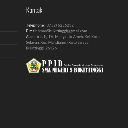
Kontak
Telephone:
(0752) 6236232
E-mail:
sman5bukittinggi@gmail.com
Alamat:
Jl. Nj. Dt. Mangkuto Ameh, Kel. Koto
Selayan, Kec. Mandiangin Koto Selayan
Bukittinggi, 26126
d/index.php
s/Ppid.php