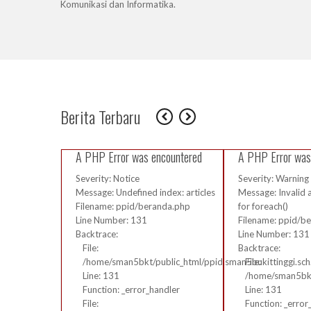
Komunikasi dan Informatika.
Funct
File:
/hom
Line:
Funct
File:
/hom
Line:
Berita Terbaru
Funct
A PHP
A PHP Error was encountered
A PHP Error was
Severi
Messag
Severity: Notice
Severity: Warning
foreac
Message: Undefined index: articles
Message: Invalid 
Filena
Filename: ppid/beranda.php
for foreach()
Line N
Line Number: 131
Filename: ppid/b
Backtr
Backtrace:
Line Number: 131
File:
File:
Backtrace:
/hom
/home/sman5bkt/public_html/ppid.sman5bukittinggi.sch
File:
Line:
Line: 131
/home/sman5bkt/
Funct
Function: _error_handler
Line: 131
File:
File:
Function: _error