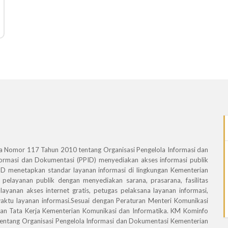
 Error was encountered
a Nomor 117 Tahun 2010 tentang Organisasi Pengelola Informasi dan
ty: Notice
formasi dan Dokumentasi (PPID) menyediakan akses informasi publik
e: Undefined index: articles
ID menetapkan standar layanan informasi di lingkungan Kementerian
me: ppid/index.php
pelayanan publik dengan menyediakan sarana, prasarana, fasilitas
umber: 158
layanan akses internet gratis, petugas pelaksana layanan informasi,
ace:
aktu layanan informasi.Sesuai dengan Peraturan Menteri Komunikasi
an Tata Kerja Kementerian Komunikasi dan Informatika. KM Kominfo
e/sman5bkt/public_html/ppid.sman5bukittinggi.sch.id/application/views/ppi
ntang Organisasi Pengelola Informasi dan Dokumentasi Kementerian
 158